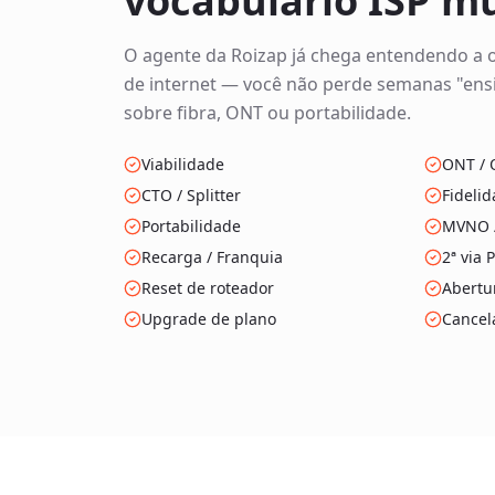
vocabulário ISP m
O agente da Roizap já chega entendendo a
de internet — você não perde semanas "ensi
sobre fibra, ONT ou portabilidade.
Viabilidade
ONT / 
CTO / Splitter
Fideli
Portabilidade
MVNO 
Recarga / Franquia
2ª via 
Reset de roteador
Abertu
Upgrade de plano
Cancel