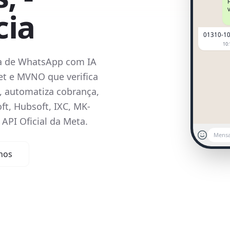
cia
01310-1
10:
a de WhatsApp com IA
net e MVNO que verifica
s, automatiza cobrança,
t, Hubsoft, IXC, MK-
API Oficial da Meta.
Mens
nos