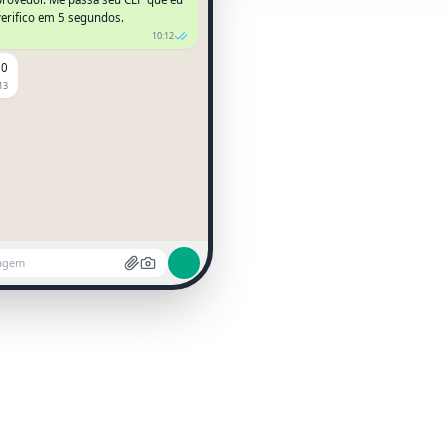
verifico em 5 segundos.
10:12
00
13
agem