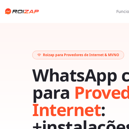
Funcio
Roizap para Provedores de Internet & MVNO
WhatsApp 
para
Proved
Internet
:
+instalações