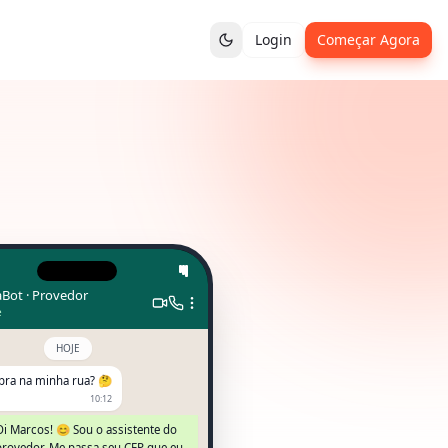
Login
Começar Agora
aBot · Provedor
e
HOJE
ibra na minha rua? 🤔
10:12
Oi Marcos! 😊 Sou o assistente do
provedor. Me passa seu CEP que eu