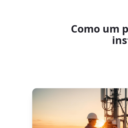
Como um p
in