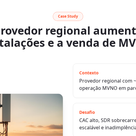
Case Study
rovedor regional aument
stalações e a venda de M
Contexto
Provedor regional com ~1
operação MVNO em parce
Desafio
CAC alto, SDR sobrecar
escalável e inadimplênci