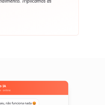
ndimento. Triplicamos as
o IA
a · online
caiu, não funciona nada 😡