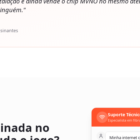
nstalação e ainda vende o chip MVNO no mesmo ate
ninguém."
ssinantes
Suporte Técnic
Especialista em fibr
einada no
Minha internet 