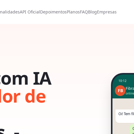
nalidades
API Oficial
Depoimentos
Planos
FAQ
Blog
Empresas
com IA
10:12
or de
Fibr
FB
onlin
Oi! Tem f
, -