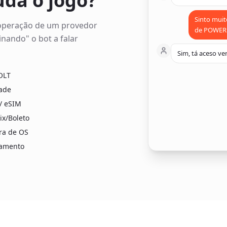
uda o jogo?
Sinto muit
 operação de um provedor
de POWER 
nando" o bot a falar
Sim, tá aceso ve
OLT
dade
/ eSIM
Pix/Boleto
ra de OS
amento