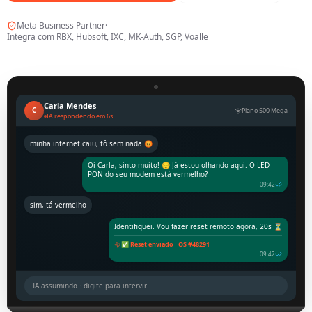
Meta Business Partner
·
Integra com RBX, Hubsoft, IXC, MK-Auth, SGP, Voalle
Carla Mendes
C
Plano 500 Mega
IA respondendo em 6s
minha internet caiu, tô sem nada 😡
Oi Carla, sinto muito! 😔 Já estou olhando aqui. O LED
PON do seu modem está vermelho?
09:42
sim, tá vermelho
Identifiquei. Vou fazer reset remoto agora, 20s ⏳
✅ Reset enviado · OS #48291
09:42
IA assumindo · digite para intervir