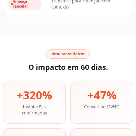
Transfere para retenção com
Ameaça
cancelar
contexto
Resultados típicos
O impacto em 60 dias.
+
320
%
+
47
%
Instalações
Conversão MVNO
confirmadas