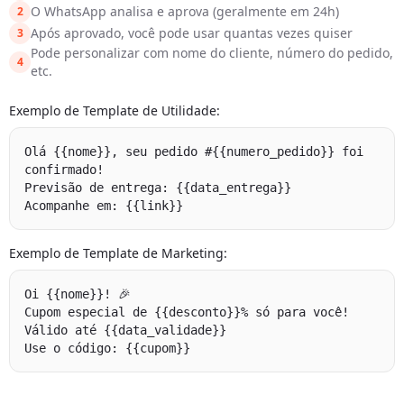
O WhatsApp analisa e aprova (geralmente em 24h)
2
Após aprovado, você pode usar quantas vezes quiser
3
Pode personalizar com nome do cliente, número do pedido,
4
etc.
Exemplo de Template de Utilidade:
Olá {{nome}}, seu pedido #{{numero_pedido}} foi 
confirmado! 

Previsão de entrega: {{data_entrega}}

Acompanhe em: {{link}}
Exemplo de Template de Marketing:
Oi {{nome}}! 🎉

Cupom especial de {{desconto}}% só para você!

Válido até {{data_validade}}

Use o código: {{cupom}}