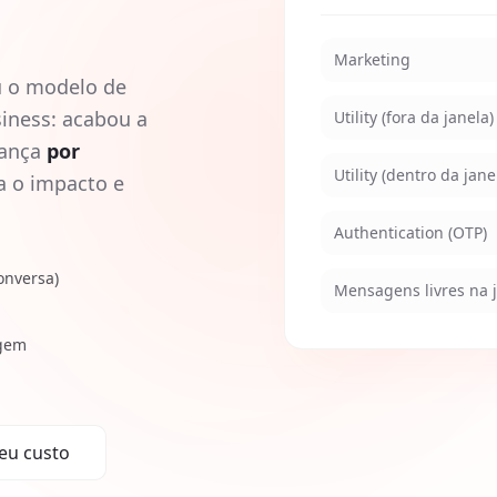
Marketing
u o modelo de
iness: acabou a
Utility (fora da janela)
rança
por
Utility (dentro da jane
a o impacto e
Authentication (OTP)
onversa)
Mensagens livres na 
agem
eu custo