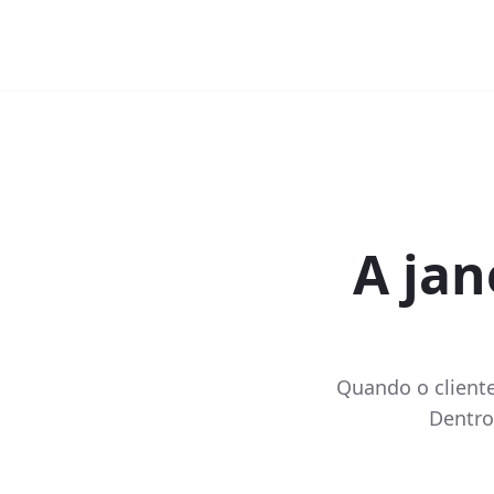
A jan
Quando o client
Dentro