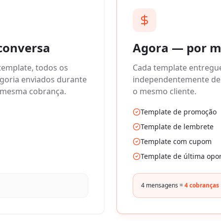
conversa
Agora — por 
template, todos os
Cada template entregue
goria enviados durante
independentemente de 
a mesma cobrança.
o mesmo cliente.
Template de promoção
Template de lembrete
Template com cupom
Template de última opo
4 mensagens =
4 cobranças