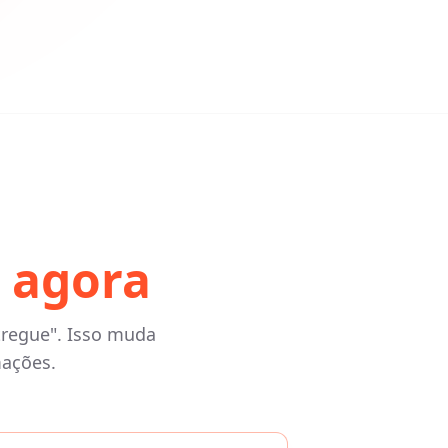
é
agora
regue". Isso muda
mações.