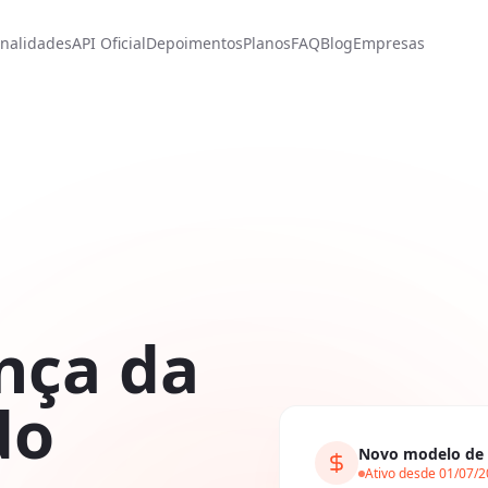
nalidades
API Oficial
Depoimentos
Planos
FAQ
Blog
Empresas
nça da
do
Novo modelo de 
Ativo desde 01/07/